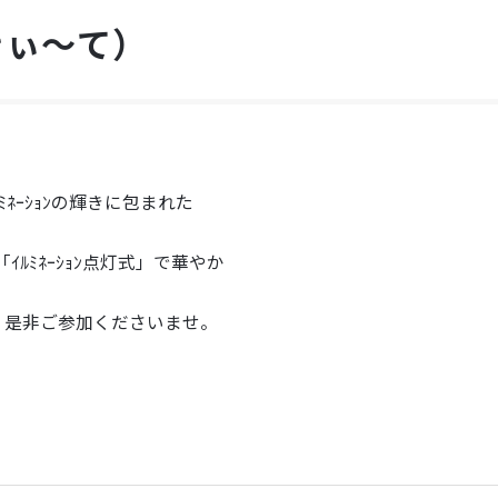
（きぃ～て）
ﾐﾈｰｼｮﾝの輝きに包まれた
「ｲﾙﾐﾈｰｼｮﾝ点灯式」で華やか
と、是非ご参加くださいませ。