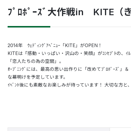
ﾌﾟﾛﾎﾟｰｽﾞ大作戦in KITE
2014年 ｳｪﾃﾞｨﾝｸﾞｱﾍﾞﾆｭｰ「KITE」がOPEN！
KITEは『感動・いっぱい・沢山の・笑顔』がｺﾝｾﾌﾟﾄの、ｲﾙ
「恋人たちの為の空間」。
ｵｰﾌﾟﾆﾝｸﾞには、最高の思い出作りに「改めてﾌﾟﾛﾎﾟｰｽﾞ」＆
な幕明けを予定しています。
ｲﾍﾞﾝﾄ後にも素敵なお楽しみが待っています！ 大切な方