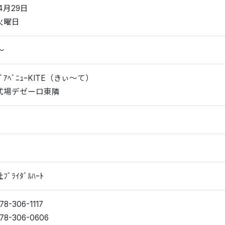
4月29日
火曜日
～
ﾝｸﾞｱﾍﾞﾆｭｰKITE（きぃ～て）
式場デゼーロ東隣
ﾞﾗｲﾀﾞﾙﾊｰﾄ
8-306-1117
78-306-0606