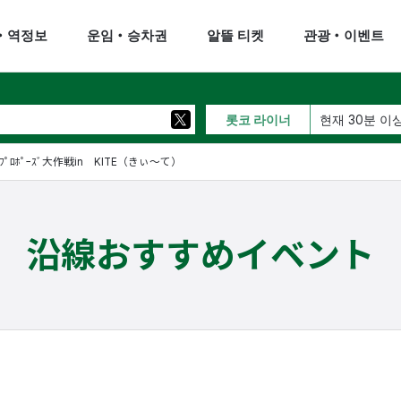
・역정보
운임・승차권
알뜰 티켓
관광・이벤트
롯코 라이너
현재 30분 이
ﾌﾟﾛﾎﾟｰｽﾞ大作戦in KITE（きぃ～て）
沿線おすすめイベント