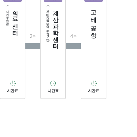
（ 시민병원앞 ）
（ 고베동물왕국,후가쿠앞 ）
의료센터
계산과학센터
고베 공항
2
4
분
분
시간표
시간표
시간표