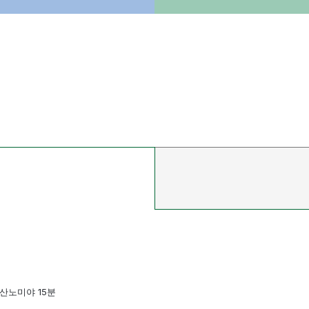
산노미야 15분