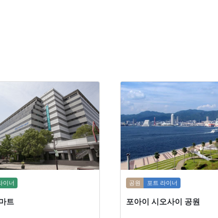
라이너
공원
포트 라이너
 마트
포아이 시오사이 공원