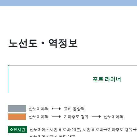
노선도・역정보
포트 라이너
산노미야역
고베 공항역
산노미야역
기타후토 경유
산노미야역
소요시간
산노미야～시민 히로바 10분,
시민 히로바→기타후토 경유→
산노미야～고베 공항 18분