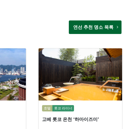
연선 추천 명소 목록
호텔
롯코 라이너
고베 롯코 온천 ‘하마이즈미’