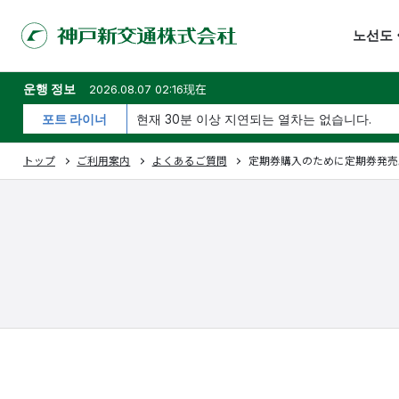
노선도
운행 정보
2026.08.07 02:16现在
포트 라이너
현재 30분 이상 지연되는 열차는 없습니다.
トップ
ご利用案内
よくあるご質問
定期券購入のために定期券発売