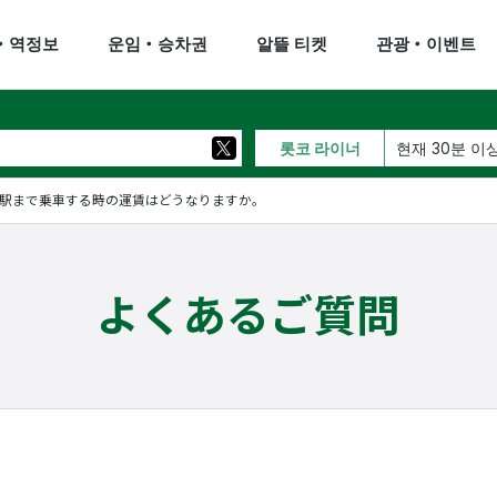
・역정보
운임・승차권
알뜰 티켓
관광・이벤트
롯코 라이너
현재 30분 이
駅まで乗車する時の運賃はどうなりますか。
よくあるご質問