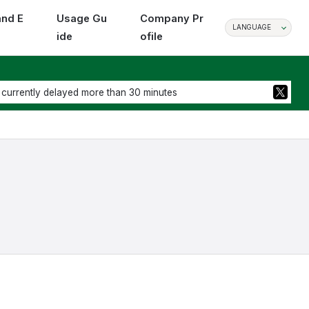
and E
Usage Gu
Company Pr
LANGUAGE
ide
ofile
 currently delayed more than 30 minutes