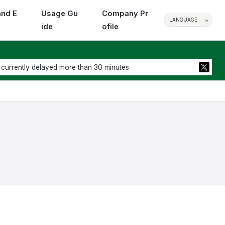
and E
Usage Gu
Company Pr
LANGUAGE
ide
ofile
 currently delayed more than 30 minutes