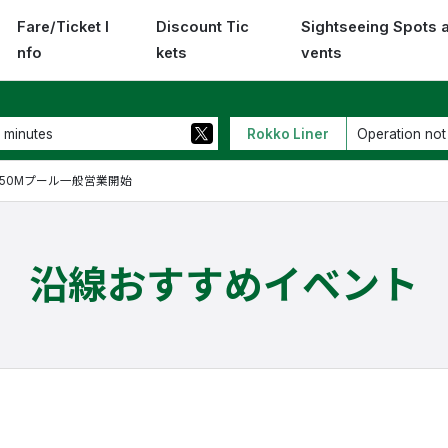
Fare/Ticket I
Discount Tic
Sightseeing Spots 
nfo
kets
vents
 minutes
Rokko Liner
Operation not
50Mプール一般営業開始
沿線おすすめイベント