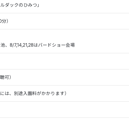
コールダックのひみつ」
0分）
池、8/7,14,21,28はバードショー会場
聴可）
には、別途入園料がかかります）