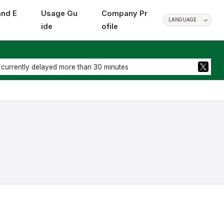
and E
Usage Gu
Company Pr
LANGUAGE
ide
ofile
 currently delayed more than 30 minutes