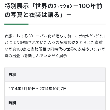
特別展示「世界のﾌｧｯｼｮﾝ－100年前
の写真と衣装は語る」－
衣服におけるグローバル化が進む寸前に、ﾅｼｮﾅﾙ ｼﾞｵｸﾞﾗﾌｨ
ｯｸにより記録されていた人々の多様な姿をとらえた貴重
な写真100点と当館所蔵の同時代の世界の衣装やﾌｧｯｼｮﾝ写
真の出会いを楽しんでいただく展示
日程
2014年7月19日～2014年10月7日
時間