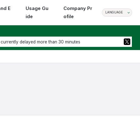
and E
Usage Gu
Company Pr
LANGUAGE
ide
ofile
 currently delayed more than 30 minutes