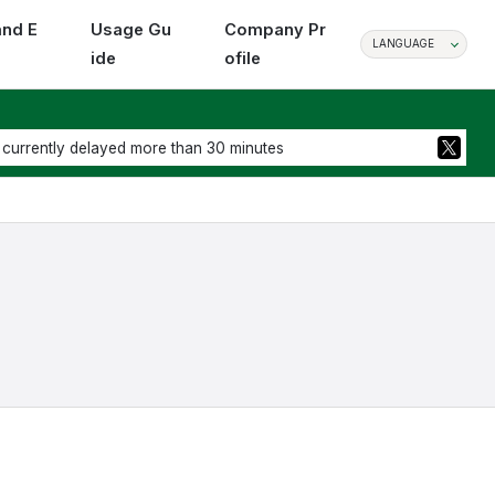
and E
Usage Gu
Company Pr
LANGUAGE
ide
ofile
 currently delayed more than 30 minutes