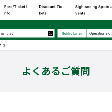
Fare/Ticket I
Discount Tic
Sightseeing Spots 
nfo
kets
vents
 minutes
Rokko Liner
Operation not
ださい。
よくあるご質問