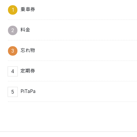
乗車券
料金
忘れ物
定期券
PiTaPa