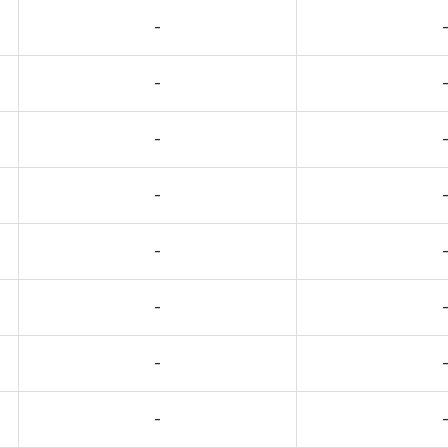
-
-
-
-
-
-
-
-