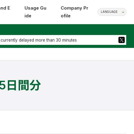
and E
Usage Gu
Company Pr
LANGUAGE
ide
ofile
 currently delayed more than 30 minutes
5日間分