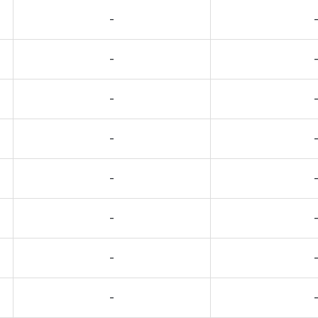
-
-
-
-
-
-
-
-