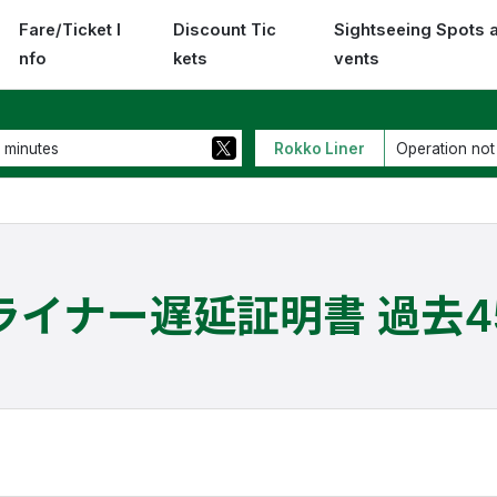
Fare/Ticket I
Discount Tic
Sightseeing Spots 
nfo
kets
vents
 minutes
Rokko Liner
Operation not
ライナー遅延証明書 過去4