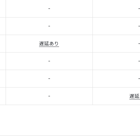
-
-
遅延あり
-
-
-
遅延