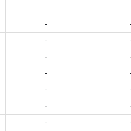
-
-
-
-
-
-
-
-