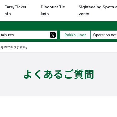
Fare/Ticket I
Discount Tic
Sightseeing Spots 
nfo
kets
vents
 minutes
Rokko Liner
Operation not
うなものがありますか。
よくあるご質問