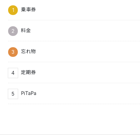
乗車券
料金
忘れ物
定期券
PiTaPa